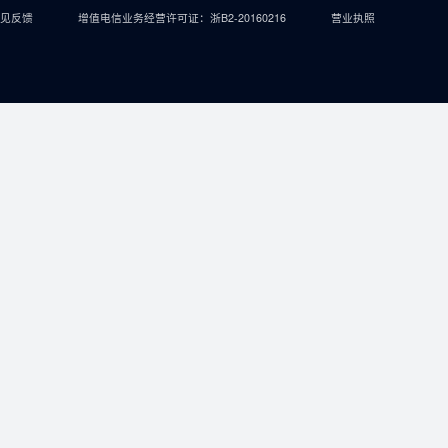
流
科技与其他
物流科技
菜鸟App
菜鸟地网
廉正举报
菜鸟合规
 |
Lazada |
Trendyol |
Daraz |
阿里巴巴国际站 |
饿了么 |
高德 |
飞猪 |
优酷 |
菜鸟
企举报
｜
意见反馈
增值电信业务经营许可证：浙B2-20160216
营业