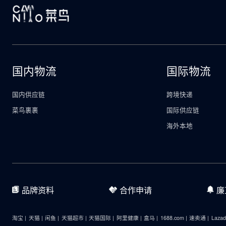
跟着央视《经济半小时》看菜鸟物流科技：穿梭车自动化立
菜鸟智慧园区物流管理系统入选商业科技创新应用优秀案例
菜鸟亮相Viva Tech峰会，RFID标签读写器、rfid仓库
2023世界计算大会专题展优秀成果公布，菜鸟凭借供应链