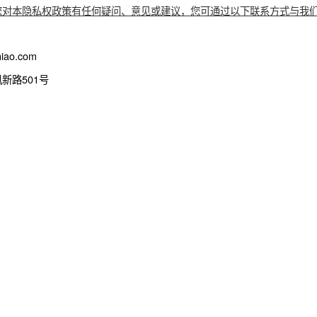
我们产品和服务所提供的基本功能，以及基本功能运行所需的必
会根据您的实际使用情况单独征求您的同意。如果您拒绝开启附加
，如果您对本隐私权政策有任何疑问、意见或建议，您可通过以下
ice.cainiao.com
杭区凤新路501号
内容：
露信息