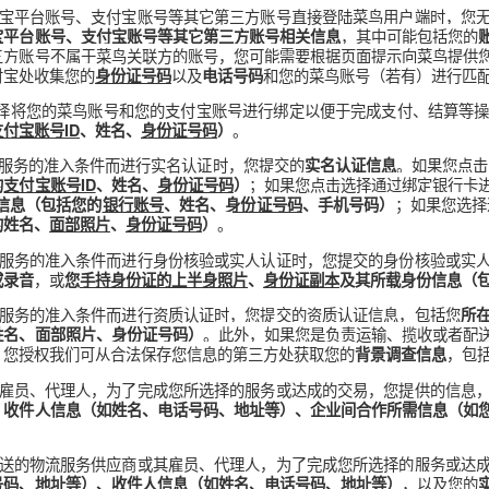
供服务过程中对您个人信息的处理行为适用中华人民共和国大陆
。
息，包括：
时，您可以根据不同的菜鸟账号创建方式选择填写及/或提交的信息，包
平台账号、淘宝平台账号、支付宝账号等其它第三方账号直接登陆
，其中
号、淘宝平台账号、支付宝账号等其它第三方账号相关信息
前述第三方账号不属于菜鸟关联方的账号，您可能需要根据页面提
会从支付宝处收集您的
以及
和您的菜鸟账号（
身份证号码
电话号码
端上可主动选择将您的菜鸟账号和您的支付宝账号进行绑定以便于完
。
括您的
支付宝账号ID
、姓名、
身份证号码
）
后为满足某些服务的准入条件而进行实名认证时，您提交的
实名认证信
；如果您点击选择通
包括您的
支付宝账号ID
、姓名、
身份证号码
）
含身份信息（包括您的
银行账号
、姓名、
身份证号码
、手机号码
。
包括您的姓名、
面部照片
、
身份证号码
）
后为满足某些服务的准入条件而进行身份核验或实人认证时，您提交
，或
话录像或录音
您
手持身份证的上半身照片
、
身份证副本
及其所