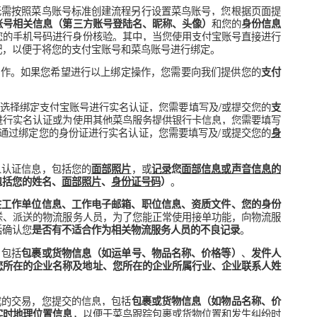
以外的相关法律法规，菜鸟将按照
《
隐私权政策》国际版
的约定收
括您的
姓名、头像、拟使用的用户名、电子邮箱、手机号码和菜鸟
菜鸟用户端时，您无需按照菜鸟账号标准创建流程另行设置菜鸟账号
可能包括您的
和
账号相关信息（第三方账号登陆名、昵称、头像）
示向菜鸟提供您的手机号码进行身份核验。其中，当您使用支付宝
若有）进行匹配，以便于将您的支付宝账号和菜鸟账号进行绑定。
成支付、结算等操作。如果您希望进行以上绑定操作，您需要向我
。如果您点击选择绑定支付宝账号进行实名认证，您需要填写及
息
过绑定银行卡进行实名认证或为使用其他菜鸟服务提供银行卡信息
；如果您选择通过绑定您的身份证进行实名认证，您需要填写及
）
的身份核验或实人认证信息，包括您的
，或
面部照片
记录您面部信息
。
载身份信息（包括您的姓名、
面部照片
、
身份证号码
）