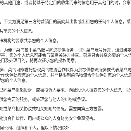
服务中新建寄件人或收件人地址，如果您点击“通讯录”标志，我
选择的亲友的姓名和电话号码。 
的隐私政策中的系统权限说明查看您使用的菜鸟客户端申请获取的
务。
菜鸟关联方、菜鸟物流合作伙伴提供服务的安全性，确保操作环境安
漏洞、计算机病毒、网络攻击、网络侵入等安全风险，更准确地识
收集您的
个人信息、服务使用信息、设备信息、服务日志信息，并
，综合判断您菜鸟账号及交易风险、进行
依适用的法律共享的信息
信息进行去标识化地研究、统计分析和预测，用于改善菜鸟用户端
习或模型算法训练。
期限要求，菜鸟仅为达成本政策所述之目的所需的期限内保留您的个
政策未载明的其他用途，或者将基于特定目的收集而来的信息用于其
露信息
担保密义务，不会为满足第三方的营销目的而向其出售或出租您的