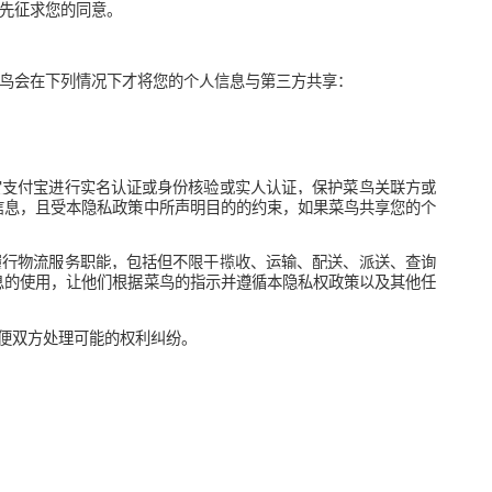
们将读取并向您展示您手机通讯录中的联系人姓名及对应的电话号
权限的情况。你可在相应的菜鸟客户端中管理您对权限的授权。
全与识别账号异常状态，保护您或其他用户或公众的人身财产安全
别违反法律法规或菜鸟用户端相关协议规则的情况，我们在应用程
可能使用或整合您的账号信息、
交易信息
、设备信息、有关网络日
身份验证、检测及防范安全事件，并依法采取必要的记录、审计、
的内容和布局，为商业决策提供产品或服务支撑，以及改进菜鸟的
人信息。
他目的时，会事先征求您的同意。
任何个人信息，菜鸟会在下列情况下才将您的个人信息与第三方共享