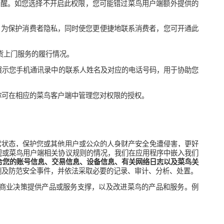
者关闭权限，您将无法使用与此权限相关的特定功能，但不影响您
读取电话状态权限及读取通话记录权限以获知您在揽收、派送包裹
输、揽收、派送路径进行规划，跟踪包裹/货物位置和发生纠纷时
理位置信息，用于协助您智能填写寄件人或收件人地址。 
能时能读取本地文件。菜鸟承诺仅读取或缓存必要的信息。
/或相册权限（以您使用的具体功能为准），以便您扫描包裹面单
启麦克风权限，并使用麦克风设备进行语音输入。
供领取权益的提醒。如您选择不开启此权限，您可能错过菜鸟用户
等履约行为时，为保护消费者隐私，同时使您更便捷地联系消费者
术措施测算送货上门服务的履行情况。