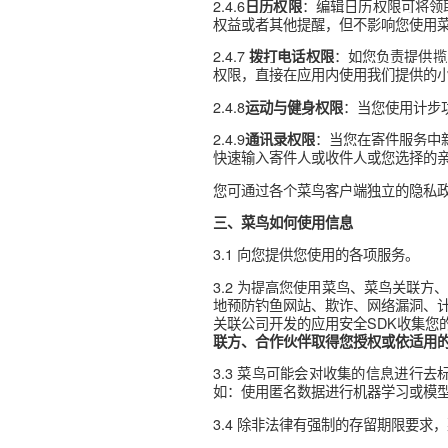
当您安装、使用菜鸟用户端时
提供的其他服务：
2.4.1 
读取电话状态权限及读
系消费者以及具体的联系结果
2.4.2 
：您开启位
位置信息权限
保留。当您在寄件服务中新建
2.4.3 
：
读取及写入存储器权限
2.4.4 
摄像头权限及相册权限
行实时拍摄或图片/视频上传。 
2.4.5 
：当您使用语
麦克风权限
2.4.6
：编辑日历权限
日历权限
权益或者其他提醒，但不影响
2.4.7 
：如您负
拨打电话权限
权限，直接在应用内使用我们
2.4.8
：当您使
运动与健身权限