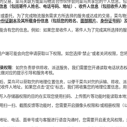
设备识别标识（如IMEI 、IMSI、MAC地址）、操作系统、分
。
用程序编号、本地存储、Cookie或类似技术信息
服务及改进服务质量的合理需要而收集您的其他相关信息，包括
您与菜
。与此同
联方、菜鸟物流合作伙伴之间互动时菜鸟收集的相关信息
会通过了解一些您的网络使用习惯、您常用的软件信息等手段来判断
服务的菜鸟用户端由菜鸟及小程序技术平台服务提供者共同提供技术
，用以提供您使用小程序服务所需的相关技术支
所必须的日志信息
相关信息。为了给您提供更好、更优的服务，或为了共同为您提供服
征得您同意的前提下，会向菜鸟共享您的个人信息，包括：
的服务或达成的交易，菜鸟关联方或菜鸟物流合作伙伴会向菜鸟共享您
）、寄件人信息（包括寄件人姓名、电话号码、地址）、收件人信息
合作伙伴所雇佣或委托，为了完成物流服务需求方所选择的服务或达
、您的
身份证副本
及其所载身份信息（包括您的姓名、
面部照片
、
享的信息中可能含有您的信息。例如：如果您是收件人，寄件人为了
获取说明