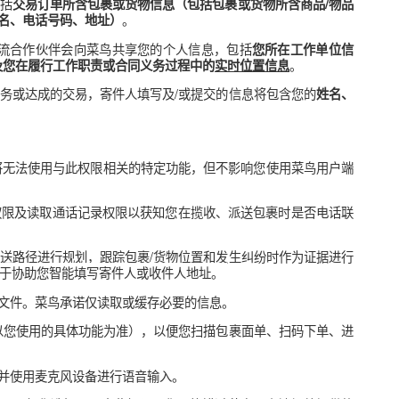
。例如：您在使用服务的过程中的
辨率、电信运营商、移动应用列表
鸟的客户服务团队联系时您提供的相关信息、您参与问卷调查时向
时，为了提高您使用菜鸟用户端提供的服务的安全性，为了更准确
您账号的风险，并可能会记录一些菜鸟认为有风险的URL。 
支持。当您使用此类小程序时，菜鸟及小程序技术平台服务提供者
持。
务，或为了预防互联网欺诈的目的，菜鸟关联方、菜鸟物流合作伙
的个人信息，包括
交易订单所含包裹或货物信息（包括包裹或货物
。
（包括收件人姓名、电话号码、地址）
成的交易，菜鸟物流合作伙伴会向菜鸟共享您的个人信息，包括
您所
身份证号码
）及您在履行工作职责或合同义务过程中的
实时位置信
完成其所选择的服务或达成的交易，寄件人填写及/或提交的信息将