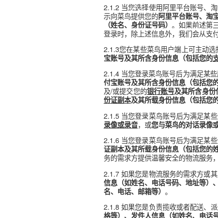
1.2【境外用户】
若菜鸟向您提
享、存储和保护您的个人信息
二、菜鸟如何收集信息
2.1 您主动向菜鸟提供相关信
2.1.1 当您创建菜鸟账号
2.1.2 当您选择使用阿里
示向菜鸟提供您的
阿里平台账
。如果
（姓名、
身份证号码
）
登录时，除上述信息外，我们
2.1.3您在某些菜鸟用户
宝账号及其所含身份信息（包
2.1.4 当您登录菜鸟账号
付宝账号
及其所含身份信息（
及/或提交您的
银行账号
及其所
份证副本
及其所载身份信息（
2.1.5 当您登录菜鸟账号
，或
录像或录音
您与菜鸟的对