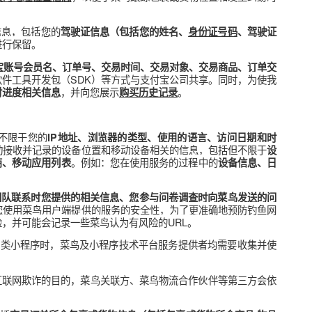
息，包括您
所在工作单位信息、工作电子邮箱、职位信息、资质文
、揽收或者配送、派送的物流服务人员，为了您能正常使用接单功
，包括确认您
调查信息
是否有不适合作为相关物流服务人员的不良
，您提供的信息，包括
包裹或货物信息（如运单号、物品名称、价格
所需信息（如您所在的企业名称及地址、您所在的企业所属行业、
选择的服务或达成的交易，您提交的信息，包括
包裹或货物信息（如
，以及您的
，以便于菜鸟跟踪包裹或货物位置
）
实时地理位置信息
交易，您提交的信息，包括您的
驾驶证信息（包括您的姓名、
身份证
纷时作为证据进行保留。
、对应的支付宝账号会员名、
订单号、交易时间、交易对象、交易
嵌入的支付宝软件工具开发包（SDK）等方式与支付宝公司共享
公司收集与
，并向您展示
。
支付进度相关信息
购买历史记录
的信息，包括但不限于您的
IP地址、浏览器的类型、使用的语言
务时，菜鸟自动接收并记录的设备位置和移动设备相关的信息，包