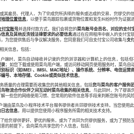
后为满足某些服务的准入条件而进行资质认证时，您提交的资质认证信
。此外，如果您是负责运输
括您的姓名、
面部照片
、
身份证号码
）
流服务，您授权我们可从合法保存您信息的第三方处获取您的
背景
的需求方或其雇员、代理人，为了完成您所选择的服务或达成的交易
址等）、收件人信息（如姓名、电话号码、地址等）、企业间合作
或者配送、派送的物流服务供应商或其雇员、代理人，为了完成您所
、电话号码、地址等）、收件人信息（如姓名、电话号码、地址等
的物流服务商或其雇员、代理人，为了完成您所选择的服务或达成的
您的
，以便于菜鸟跟踪包裹或货物位置和发生纠
实时地理位置信息
需要提供
并选择付款方式，我们会将您的
支付宝账号
菜鸟账号会员名
通过在应用程序中
相关设备信息及其他反洗钱法律要求的必要信息
度及状态，为您提供售后与争议解决服务，您同意我们可自支付宝
菜鸟会收集相关信息，包括：
或访问菜鸟用户端时，菜鸟自动接收并记录的您的浏览器和计算机上
；如您下载或使用菜鸟用户端，或访问移动网页使用服
的网页记录