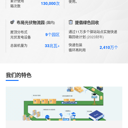
累计使用
使用。
130,000
次
箱次数
布局光伏物流园
提倡绿色回收
(国内)
通过11万多个驿站站点实施快递
屋顶分布式
9
个园区
箱回收计划
(2023财年)
光伏发电设备
快递包装
33
兆瓦+
总装机量为
2,410
万个
循环再利用
我们的特色