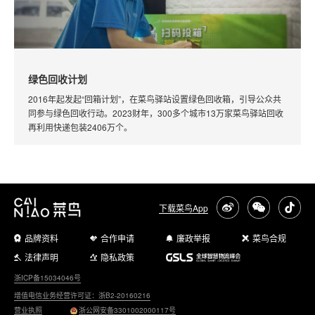
绿色回收计划
2016年起发起“回箱计划”，在菜鸟驿站设置绿色回收箱，引导公众共
同参与绿色回收行动。2023财年，300多个城市13万家菜鸟驿站回收
再利用快递包装2406万个。
下载菜鸟App
品牌资料
合作申请
廉政举报
菜鸟合规
法律声明
隐私政策
浙ICP备15034046号
增值电信业务经营许可证：浙B2-20160216
营业执照
浙公网安备3301002000117号