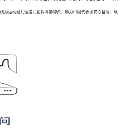
唐代文物运输外，该服务曾于凌晨3小时内完成6吨管弦乐团乐器（含2
可达1.3吨、高2.5米的演唱会设备，均依托多车协同、场地预置与ET
定制货物专线为运动健儿运送后勤保障勤物资，助力中国代表团安心备战