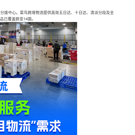
18个海外分拨中心。菜鸟跨境物流提供高效五日达、十日达、清派分段
日达”产品已覆盖欧亚14国。