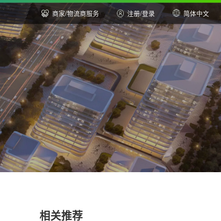
商家/物流商服务
注册
/
登