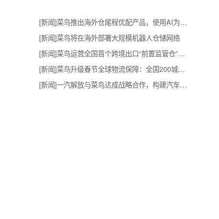
相关推荐
[
新闻
]
菜鸟推出海外仓尾程优配产品，使用AI为跨境商家降本，
[
新闻
]
菜鸟将在海外部署大规模机器人
香港
[
新闻
]
菜鸟运营全国首个跨境出口“前置监管仓”，通关实
程实
[
新闻
]
菜鸟升级春节全球物流保障：全国200城保配送，近50城
[
新闻
]
一汽解放与菜鸟达成战略合作，构建汽车及零部件全