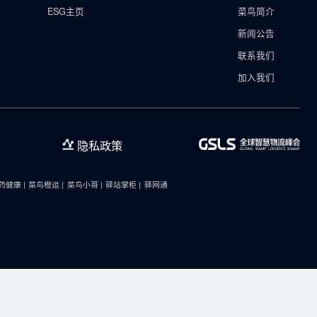
ESG
ESG主页
法律声明
隐私政策
速递 |
阿里云 |
医药健康 |
菜鸟橙运 |
菜鸟小哥 |
驿站掌柜 |
驿网通