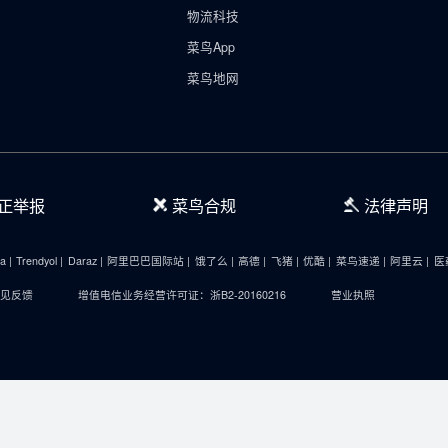
流
科技与其他
物流科技
菜鸟App
菜鸟地网
廉正举报
菜鸟合规
 |
Lazada |
Trendyol |
Daraz |
阿里巴巴国际站 |
饿了么 |
高德 |
飞猪 |
优酷 |
菜鸟