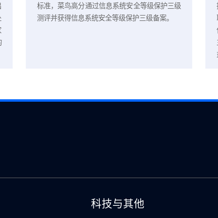
ntrols
按照公安部等四部委颁布的《信息安全等级保
师事务所
管理办法》中的《信息安全技术信息系统安全
对外包服
级保护基本要求》(GB/T22239-2008)S3A3
审计后出
标准，菜鸟高分通过信息系统安全等级保护三
用性、处
测评并获得信息系统安全等级保护三级备案。
全国首家
C2审计的