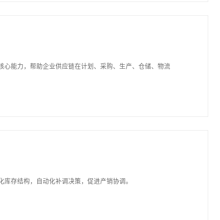
OMS)，仓储管理系统(WMS)，运输管理系统(TMS)，结算管理系统
化、决策智能化，旨在提升物流效率、降低成本、优化服务体验。
策、业务协同等核心能力，帮助企业供应链在计划、采购、生产、仓储
业务。