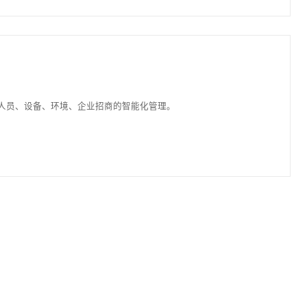
察需求趋势，优化库存结构，自动化补调决策，促进产销协调。
实现园区建筑、人员、设备、环境、企业招商的智能化管理。