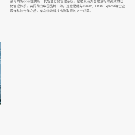
Spotter
集团
菜鸟向Spotter提供新一代智慧仓储管理系统，帮助其海外仓建设
化、
储管理体系，共同助力中国品牌出海。这也是继与Daraz、Flash Exp
展开科技合作之后，菜鸟物流科技出海取得的又一成果。