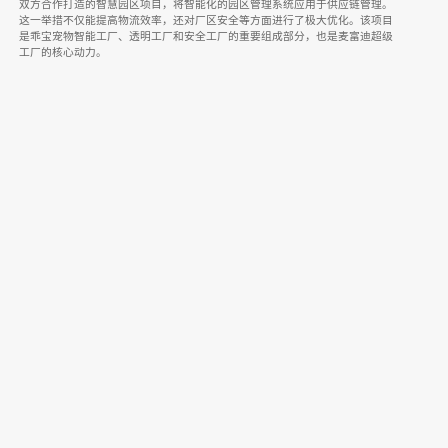
乖宝宠物
标准高效的仓
双方合作打造的智慧园区项目，将智能化的园区管理系统应
ress等企业
这一举措不仅能提高物流效率，还对厂区安全等方面进行了
是乖宝宠物智能工厂、透明工厂和安全工厂的重要组成部分
工厂的核心动力。